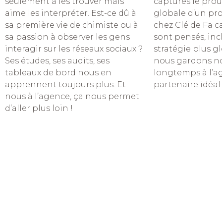
seulement à les trouver mais
captures le prou
aime les interpréter. Est-ce dû à
globale d’un pro
sa première vie de chimiste ou à
chez Clé de Fa ca
sa passion à observer les gens
sont pensés, inc
interagir sur les réseaux sociaux ?
stratégie plus 
Ses études, ses audits, ses
nous gardons no
tableaux de bord nous en
longtemps à l’ag
apprennent toujours plus. Et
partenaire idéal 
nous à l’agence, ça nous permet
d’aller plus loin !