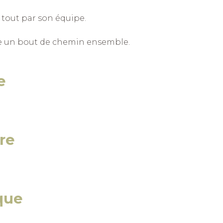
 tout par son équipe.
re un bout de chemin ensemble.
e
re
que