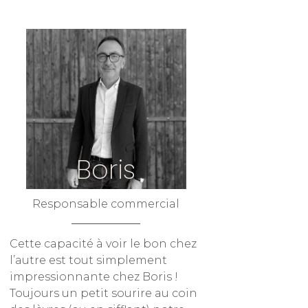
Boris
Responsable commercial
Cette capacité à voir le bon chez
l’autre est tout simplement
impressionnante chez Boris !
Toujours un petit sourire au coin