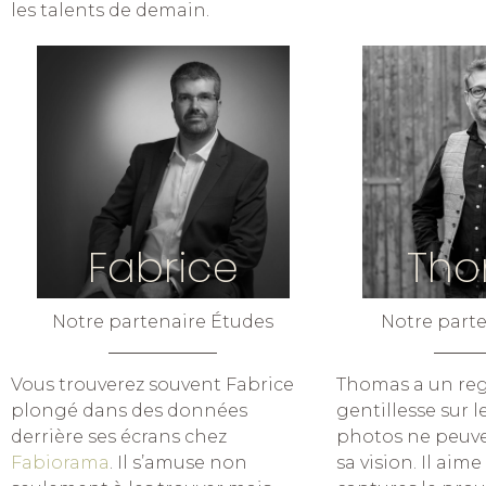
les talents de demain.
Fabrice
Th
Notre partenaire Études
Notre part
Vous trouverez souvent Fabrice
Thomas a un reg
plongé dans des données
gentillesse sur 
derrière ses écrans chez
photos ne peuve
Fabiorama
. Il s’amuse non
sa vision. Il aime