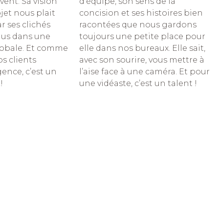
d’équipe, son sens de la
vent. Sa vision
concision et ses histoires bien
jet nous plait
racontées que nous gardons
r ses clichés
toujours une petite place pour
lus dans une
elle dans nos bureaux. Elle sait,
globale. Et comme
avec son sourire, vous mettre à
s clients
l’aise face à une caméra. Et pour
ence, c’est un
une vidéaste, c’est un talent !
!