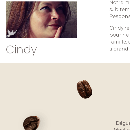
Notre m
subiteme
Responsa
Cindy res
pour ne 
famille,
Cindy
a grandi
Dégus
Moulue