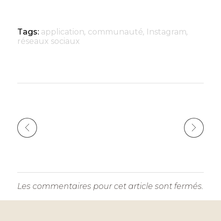
e
e
e
te
ts
l
y
dI
b
n
r
A
Li
Tags:
application
,
communauté
,
Instagram
,
n
o
g
p
n
réseaux sociaux
o
er
p
k
k
Les commentaires pour cet article sont fermés.